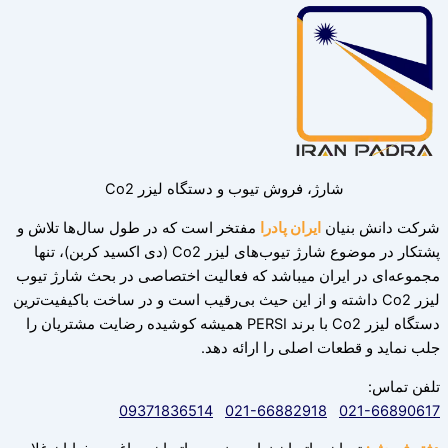
شارژ، فروش تیوب و دستگاه لیزر Co2
شرکت دانش بنیان
ایران پادرا
مفتخر است که در طول سال‌ها تلاش و
پشتکار در موضوع شارژ تیوب‌های لیزر Co2 (دی اکسید کربن)، تنها
مجموعه‌ای در ایران میباشد که فعالیت اختصاصی در بحث شارژ تیوب
لیزر Co2 داشته و از این حیث بی‌رقیب است و در ساخت باکیفیت‌ترین
دستگاه لیزر Co2 با برند PERSI همیشه کوشیده رضایت مشتریان را
جلب نماید و قطعات اصلی را ارائه دهد.‌
تلفن تماس:
09371836514
021-66882918
021-66890617