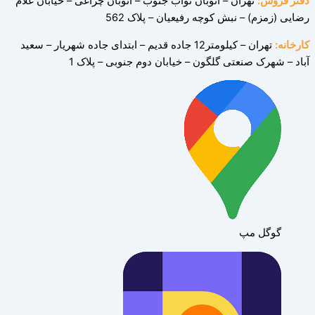
دفتر فروش:
تهران – اتوبان نواب جنوب – اتوبان چراغی – خیابان غلام
رضایی (زمزم) – نبش کوچه رفیعیان – پلاک 562
کارخانه:
تهران – کیلومتر12 جاده قدیم – ابتدای جاده شهریار – سعید
آباد – شهرک صنعتی
گلگون – خیابان دوم جنوبی – پلاک 1
گوگل مپ