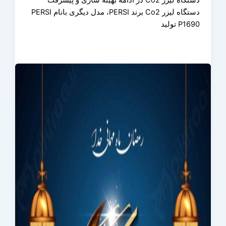
دستگاه لیزر Co2 در ادامه بهینه سازی و پیشرفت
دستگاه لیزر Co2 برند PERSI، مدل دیگری بانام PERSI
P1690 تولید