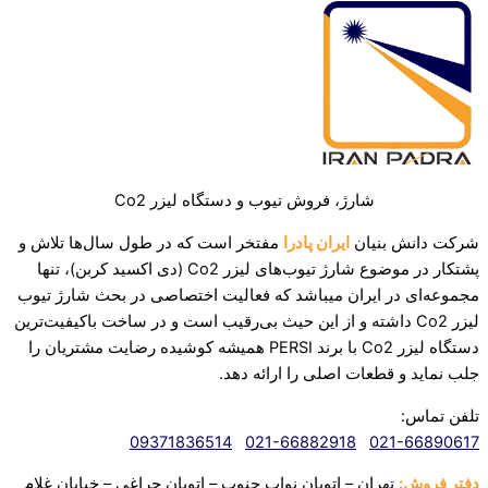
شارژ، فروش تیوب و دستگاه لیزر Co2
شرکت دانش بنیان
ایران پادرا
مفتخر است که در طول سال‌ها تلاش و
پشتکار در موضوع شارژ تیوب‌های لیزر Co2 (دی اکسید کربن)، تنها
مجموعه‌ای در ایران میباشد که فعالیت اختصاصی در بحث شارژ تیوب
لیزر Co2 داشته و از این حیث بی‌رقیب است و در ساخت باکیفیت‌ترین
دستگاه لیزر Co2 با برند PERSI همیشه کوشیده رضایت مشتریان را
جلب نماید و قطعات اصلی را ارائه دهد.‌
تلفن تماس:
09371836514
021-66882918
021-66890617
دفتر فروش:
تهران – اتوبان نواب جنوب – اتوبان چراغی – خیابان غلام