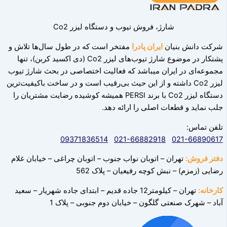
شارژ، فروش تیوب و دستگاه لیزر Co2
شرکت دانش بنیان
ایران پادرا
مفتخر است که در طول سال‌ها تلاش و
پشتکار در موضوع شارژ تیوب‌های لیزر Co2 (دی اکسید کربن)، تنها
مجموعه‌ای در ایران میباشد که فعالیت اختصاصی در بحث شارژ تیوب
لیزر Co2 داشته و از این حیث بی‌رقیب است و در ساخت باکیفیت‌ترین
دستگاه لیزر Co2 با برند PERSI همیشه کوشیده رضایت مشتریان را
جلب نماید و قطعات اصلی را ارائه دهد.‌
تلفن تماس:
09371836514
021-66882918
021-66890617
دفتر فروش:
تهران – اتوبان نواب جنوب – اتوبان چراغی – خیابان غلام
رضایی (زمزم) – نبش کوچه رفیعیان – پلاک 562
کارخانه:
تهران – کیلومتر12 جاده قدیم – ابتدای جاده شهریار – سعید
آباد – شهرک صنعتی
گلگون – خیابان دوم جنوبی – پلاک 1