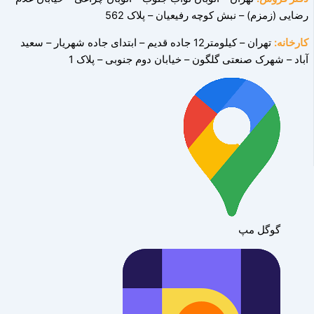
رضایی (زمزم) – نبش کوچه رفیعیان – پلاک 562
کارخانه:
تهران – کیلومتر12 جاده قدیم – ابتدای جاده شهریار – سعید
آباد – شهرک صنعتی
گلگون – خیابان دوم جنوبی – پلاک 1
گوگل مپ