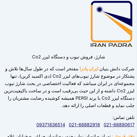
شارژ، فروش تیوب و دستگاه لیزر Co2
شرکت دانش بنیان
ایران پادرا
مفتخر است که در طول سال‌ها تلاش و
پشتکار در موضوع شارژ تیوب‌های لیزر Co2 (دی اکسید کربن)، تنها
مجموعه‌ای در ایران میباشد که فعالیت اختصاصی در بحث شارژ تیوب
لیزر Co2 داشته و از این حیث بی‌رقیب است و در ساخت باکیفیت‌ترین
دستگاه لیزر Co2 با برند PERSI همیشه کوشیده رضایت مشتریان را
جلب نماید و قطعات اصلی را ارائه دهد.‌
تلفن تماس:
09371836514
021-66882918
021-66890617
دفتر فروش:
تهران – اتوبان نواب جنوب – اتوبان چراغی – خیابان غلام