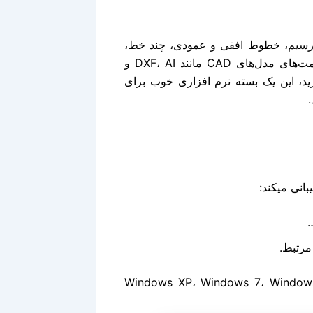
اط ترسیم، خطوط افقی و عمودی، چند خط،
بیضی و دایره، مستطیل و مربع، منحنی Bezier، متن و فرمت‌های مدل‌های CAD مانند DXF، AI و
رید، این یک بسته نرم افزاری خوب برای
نامه RDWork v8/LaserWorks v8 برای اجرا بر روی Windows XP، Windows 7، Windows