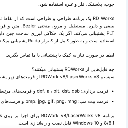
چوب، پلاستیک، فلز و غیره استفاده شود.
RD Works یک برنامه طراحی و طراحی است که از نق
PLT پشتیبانی می‌کند. اگر یک حکاکی لیزری ساخت چین دا
استفاده است و به طور کامل از کنترلر Ruida پشتیبانی میکند.
لطفا در صورت نیاز به کمک یا پشتیبانی با ما تماس بگیرید.
چه فایل‌هایی از RDWorks پشتیبانی میکنند؟
سیستم RDWork v8/LaserWorks v8 از فرمت‌های زیر پشتیبانی میکند:
فرمت برداری: dxf، ai، plt، dst، dsb و فرمت‌های مرتبط.
فرمت بیت مپ: bmp، jpg، gif، png، mng و فرمت‌های مرتبط.
بر
8/8.1 و Windows 10 قابل نصب و راه‌اندازی است.