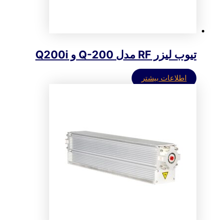
تیوب لیزر RF مدل Q-200 و Q200i
اطلاعات بیشتر