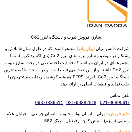
شارژ، فروش تیوب و دستگاه لیزر Co2
شرکت دانش بنیان
ایران پادرا
مفتخر است که در طول سال‌ها تلاش و
پشتکار در موضوع شارژ تیوب‌های لیزر Co2 (دی اکسید کربن)، تنها
مجموعه‌ای در ایران میباشد که فعالیت اختصاصی در بحث شارژ تیوب
لیزر Co2 داشته و از این حیث بی‌رقیب است و در ساخت باکیفیت‌ترین
دستگاه لیزر Co2 با برند PERSI همیشه کوشیده رضایت مشتریان را
جلب نماید و قطعات اصلی را ارائه دهد.‌
تلفن تماس:
09371836514
021-66882918
021-66890617
دفتر فروش:
تهران – اتوبان نواب جنوب – اتوبان چراغی – خیابان غلام
رضایی (زمزم) – نبش کوچه رفیعیان – پلاک 562