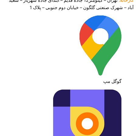
کارخانه:
تهران – کیلومتر12 جاده قدیم – ابتدای جاده شهریار – سعید
آباد – شهرک صنعتی
گلگون – خیابان دوم جنوبی – پلاک 1
گوگل مپ