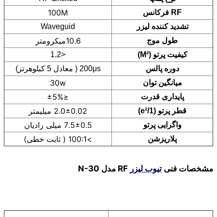
100M
RF فرکانس
تشدید کننده لیزر
Waveguid
10.6میکرومتر
طول موج
کیفیت پرتو (M²)
<1.2
دوره پالس
200μs ( معادل 5 کیلوهرتز)
30w
میانگین توان
≤±5%
پایداری قدرت
2.0±0.02 میلیمتر
قطر پرتو (1/e²)
7.5±0.5 میلی رادیان
واگرایی پرتو
>100:1 ( ثابت خطی)
پلاریزشن
مشخصات فنی
تیوب لیزر
RF مدل N-30