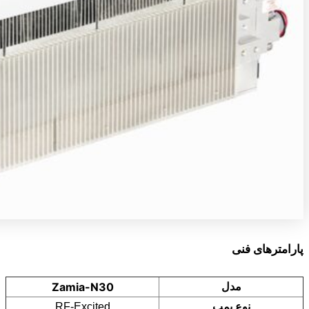
پارامترهای فنی
Zamia-N30
مدل
نوع پمپ
RF-Excited