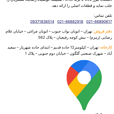
جلب نماید و قطعات اصلی را ارائه دهد.‌
تلفن تماس:
09371836514
021-66882918
021-66890617
دفتر فروش:
تهران – اتوبان نواب جنوب – اتوبان چراغی – خیابان غلام
رضایی (زمزم) – نبش کوچه رفیعیان – پلاک 562
کارخانه:
تهران – کیلومتر12 جاده قدیم – ابتدای جاده شهریار – سعید
آباد – شهرک صنعتی
گلگون – خیابان دوم جنوبی – پلاک 1