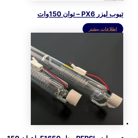
تیوب لیزر PX6 – توان 150وات
اطلاعات بیشتر