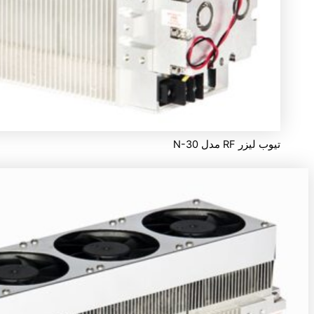
تیوب لیزر RF مدل N-30