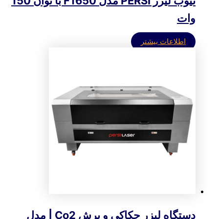
تیوب لیزر PERSI مدل F1650 با توان 150
وات
اطلاعات بیشتر
دستگاه لیزر حکاکی و برش Co2 | مدل