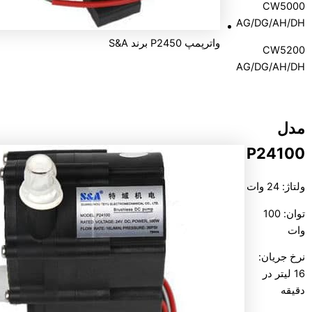
CW5000
AG/DG/AH/DH
واترپمپ P2450 برند S&A
CW5200
AG/DG/AH/DH
مدل
P24100
ولتاژ: 24 وات
توان: 100
وات
نرخ جریان:
16 لیتر در
دقیقه