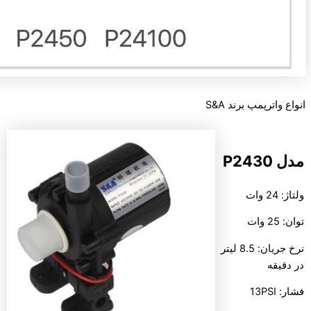
انواع واترپمپ برند S&A
مدل P2430
ولتاژ: 24 وات
توان: 25 وات
نرخ جریان: 8.5 لیتر
در دقیقه
فشار: 13PSI