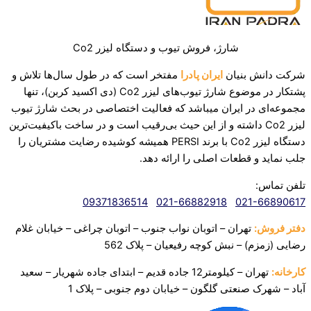
شارژ، فروش تیوب و دستگاه لیزر Co2
شرکت دانش بنیان
ایران پادرا
مفتخر است که در طول سال‌ها تلاش و
پشتکار در موضوع شارژ تیوب‌های لیزر Co2 (دی اکسید کربن)، تنها
مجموعه‌ای در ایران میباشد که فعالیت اختصاصی در بحث شارژ تیوب
لیزر Co2 داشته و از این حیث بی‌رقیب است و در ساخت باکیفیت‌ترین
دستگاه لیزر Co2 با برند PERSI همیشه کوشیده رضایت مشتریان را
جلب نماید و قطعات اصلی را ارائه دهد.‌
تلفن تماس:
09371836514
021-66882918
021-66890617
دفتر فروش:
تهران – اتوبان نواب جنوب – اتوبان چراغی – خیابان غلام
رضایی (زمزم) – نبش کوچه رفیعیان – پلاک 562
کارخانه:
تهران – کیلومتر12 جاده قدیم – ابتدای جاده شهریار – سعید
آباد – شهرک صنعتی
گلگون – خیابان دوم جنوبی – پلاک 1