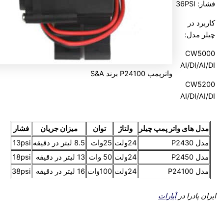
فشار: 36PSI
کاربرد در
چیلر مدل:
CW5000
AI/DI/AI/DI
واترپمپ P24100 برند S&A
CW5200
AI/DI/AI/DI
مدل های واتر پمپ چیلر
ولتاژ
توان
میزان جریان
فشار
مدل P2430
24ولت
25وات
8.5 لیتر در دقیقه
13psi
مدل P2450
24ولت
50 وات
13 لیتر در دقیقه
18psi
مدل P24100
24ولت
100وات
16 لیتر در دقیقه
38psi
ایران پادرا در
آپارات