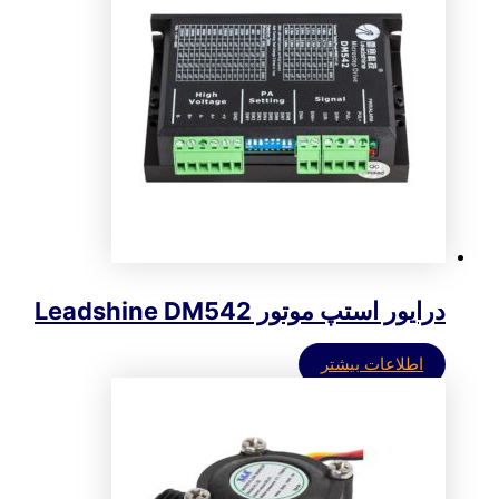
درایور استپ موتور Leadshine DM542
اطلاعات بیشتر