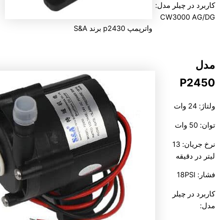
کاربرد در چیلر مدل:
CW3000 AG/DG
واترپمپ p2430 برند S&A
مدل
P2450
ولتاژ: 24 وات
توان: 50 وات
نرخ جریان: 13
لیتر در دقیقه
فشار: 18PSI
کاربرد در چیلر
مدل: