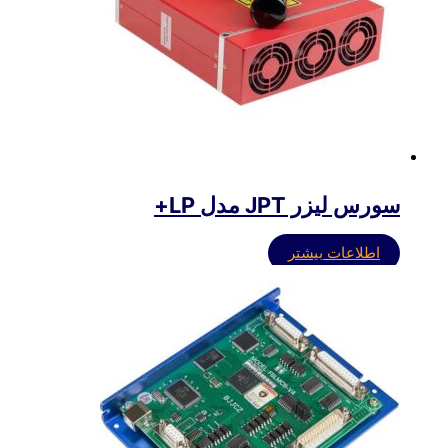
سورس لیزر JPT مدل LP+
اطلاعات بیشتر