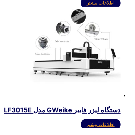
اطلاعات بیشتر
دستگاه لیزر فایبر GWeike مدل LF3015E
اطلاعات بیشتر