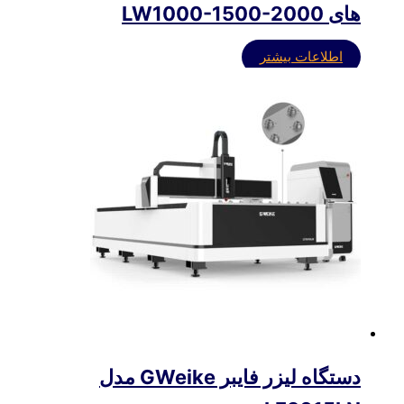
های LW1000-1500-2000
اطلاعات بیشتر
دستگاه لیزر فایبر GWeike مدل