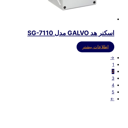
اسکنر هد GALVO مدل SG-7110
اطلاعات بیشتر
→
1
2
3
4
5
←