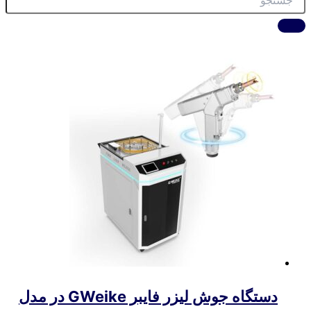
دستگاه جوش لیزر فایبر GWeike در مدل