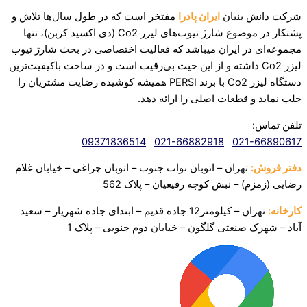
شرکت دانش بنیان
ایران پادرا
مفتخر است که در طول سال‌ها تلاش و
پشتکار در موضوع شارژ تیوب‌های لیزر Co2 (دی اکسید کربن)، تنها
مجموعه‌ای در ایران میباشد که فعالیت اختصاصی در بحث شارژ تیوب
لیزر Co2 داشته و از این حیث بی‌رقیب است و در ساخت باکیفیت‌ترین
دستگاه لیزر Co2 با برند PERSI همیشه کوشیده رضایت مشتریان را
جلب نماید و قطعات اصلی را ارائه دهد.‌
تلفن تماس:
09371836514
021-66882918
021-66890617
دفتر فروش:
تهران – اتوبان نواب جنوب – اتوبان چراغی – خیابان غلام
رضایی (زمزم) – نبش کوچه رفیعیان – پلاک 562
کارخانه:
تهران – کیلومتر12 جاده قدیم – ابتدای جاده شهریار – سعید
آباد – شهرک صنعتی
گلگون – خیابان دوم جنوبی – پلاک 1