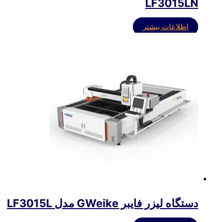
LF3015LN
اطلاعات بیشتر
دستگاه لیزر فایبر GWeike مدل LF3015L