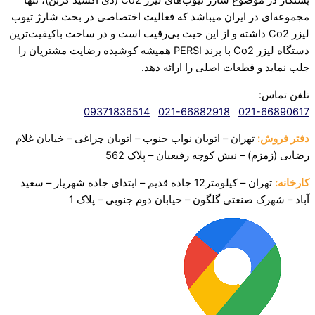
پشتکار در موضوع شارژ تیوب‌های لیزر Co2 (دی اکسید کربن)، تنها
مجموعه‌ای در ایران میباشد که فعالیت اختصاصی در بحث شارژ تیوب
لیزر Co2 داشته و از این حیث بی‌رقیب است و در ساخت باکیفیت‌ترین
دستگاه لیزر Co2 با برند PERSI همیشه کوشیده رضایت مشتریان را
جلب نماید و قطعات اصلی را ارائه دهد.‌
تلفن تماس:
09371836514
021-66882918
021-66890617
دفتر فروش:
تهران – اتوبان نواب جنوب – اتوبان چراغی – خیابان غلام
رضایی (زمزم) – نبش کوچه رفیعیان – پلاک 562
کارخانه:
تهران – کیلومتر12 جاده قدیم – ابتدای جاده شهریار – سعید
آباد – شهرک صنعتی
گلگون – خیابان دوم جنوبی – پلاک 1